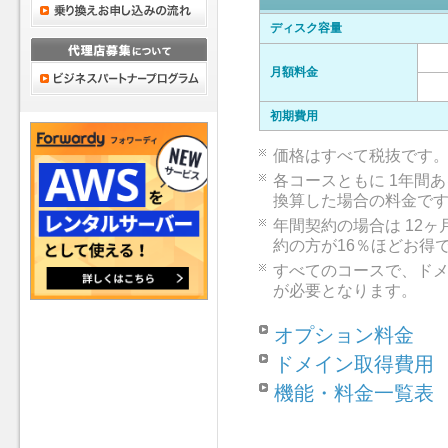
ディスク容量
月額料金
初期費用
価格はすべて税抜です
各コースともに 1年間
換算した場合の料金で
年間契約の場合は 12
約の方が16％ほどお得
すべてのコースで、ドメ
が必要となります。
オプション料金
ドメイン取得費用
機能・料金一覧表